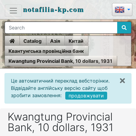
notafilia-kp.com
Home
Catalog
Азія
Китай
Квантунгська провінційна банк
Kwangtung Provincial Bank, 10 dollars, 1931
Це автоматичний переклад вебсторінки.
Відвідайте англійську версію сайту щоб
зробити замовлення:
продовжувати
Kwangtung Provincial
Bank, 10 dollars, 1931