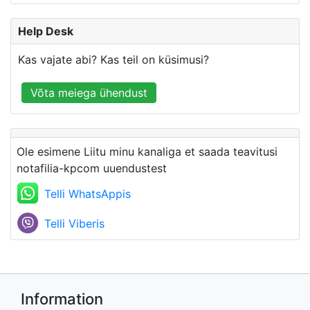
Help Desk
Kas vajate abi? Kas teil on küsimusi?
Võta meiega ühendust
Ole esimene Liitu minu kanaliga et saada teavitusi
notafilia-kpcom uuendustest
Telli WhatsAppis
Telli Viberis
Information