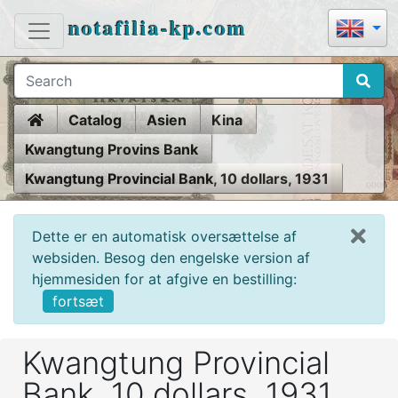
notafilia-kp.com
Home
Catalog
Asien
Kina
Kwangtung Provins Bank
Kwangtung Provincial Bank, 10 dollars, 1931
Dette er en automatisk oversættelse af
websiden. Besog den engelske version af
hjemmesiden for at afgive en bestilling:
fortsæt
Kwangtung Provincial
Bank, 10 dollars, 1931