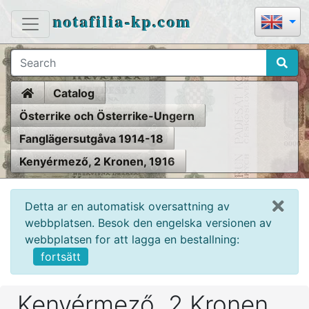
notafilia-kp.com
Home
Catalog
Österrike och Österrike-Ungern
Fanglägersutgåva 1914-18
Kenyérmező, 2 Kronen, 1916
Detta ar en automatisk oversattning av
webbplatsen. Besok den engelska versionen av
webbplatsen for att lagga en bestallning:
fortsätt
Kenyérmező, 2 Kronen,