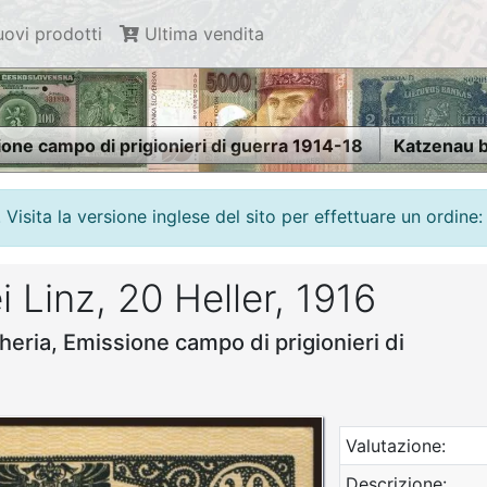
ovi prodotti
Ultima vendita
one campo di prigionieri di guerra 1914-18
Katzenau be
isita la versione inglese del sito per effettuare un ordine:
 Linz, 20 Heller, 1916
heria, Emissione campo di prigionieri di
Valutazione:
Descrizione: