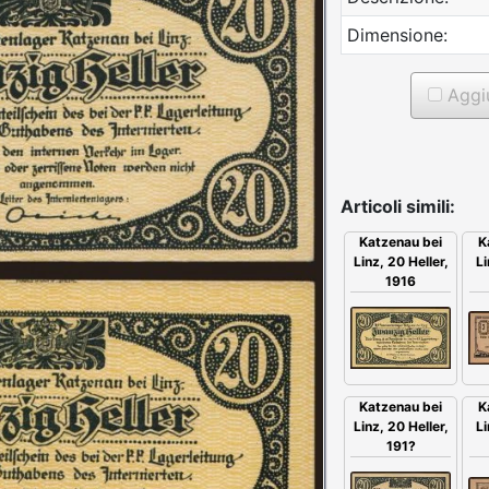
Dimensione:
Aggiu
Articoli simili:
Katzenau bei
K
Linz, 20 Heller,
Li
1916
Katzenau bei
K
Linz, 20 Heller,
Li
191?