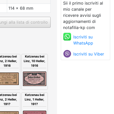
Sii il primo iscriviti al
114 x 68 mm
mio canale per
ricevere avvisi sugli
aggiornamenti di
ngi alla lista di controllo
notafilia-kp com
Iscriviti su
WhatsApp
Iscriviti su Viber
atzenau bei
Katzenau bei
nz, 2 Heller,
Linz, 10 Heller,
1916
1916
atzenau bei
Katzenau bei
nz, 2 Heller,
Linz, 1 Heller,
191?
191?