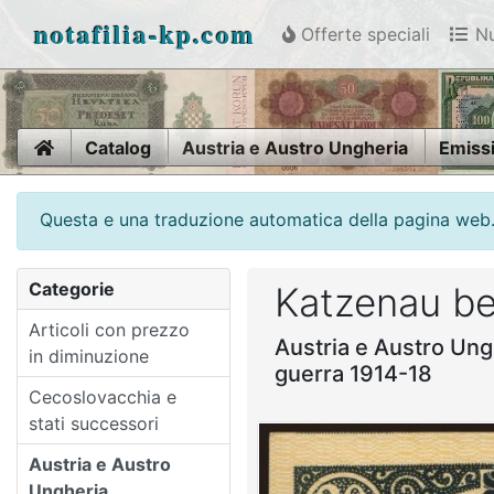
notafilia-kp.com
Offerte speciali
Nu
Home
Catalog
Austria e Austro Ungheria
Emissi
Questa e una traduzione automatica della pagina web. V
Categorie
Katzenau bei
Articoli con prezzo
Austria e Austro Ung
in diminuzione
guerra 1914-18
Cecoslovacchia e
stati successori
Austria e Austro
Ungheria