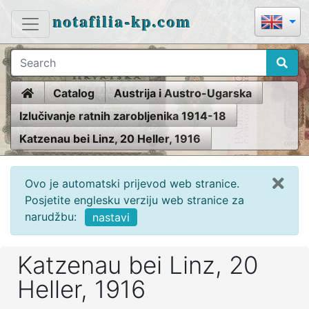
notafilia-kp.com
Home
Catalog
Austrija i Austro-Ugarska
Izlučivanje ratnih zarobljenika 1914-18
Katzenau bei Linz, 20 Heller, 1916
Ovo je automatski prijevod web stranice.
Posjetite englesku verziju web stranice za
narudžbu:
nastavi
Katzenau bei Linz, 20
Heller, 1916