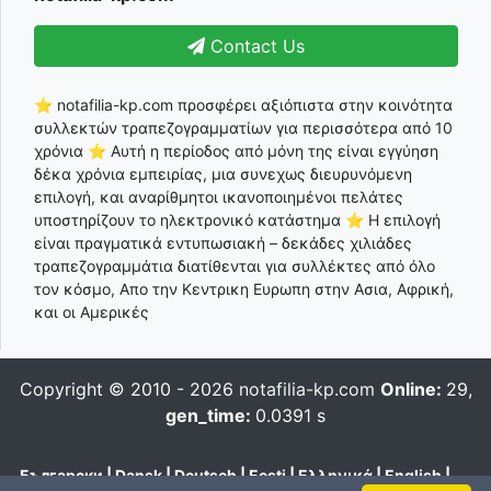
Contact Us
⭐ notafilia-kp.com προσφέρει αξιόπιστα στην κοινότητα
συλλεκτών τραπεζογραμματίων για περισσότερα από 10
χρόνια ⭐ Αυτή η περίοδος από μόνη της είναι εγγύηση
δέκα χρόνια εμπειρίας, μια συνεχως διευρυνόμενη
επιλογή, και αναρίθμητοι ικανοποιημένοι πελάτες
υποστηρίζουν το ηλεκτρονικό κατάστημα ⭐ Η επιλογή
είναι πραγματικά εντυπωσιακή – δεκάδες χιλιάδες
τραπεζογραμμάτια διατίθενται για συλλέκτες από όλο
τον κόσμο, Απο την Κεντρικη Ευρωπη στην Ασια, Αφρική,
και οι Αμερικές
Copyright © 2010 - 2026
notafilia-kp.com
Online:
29,
gen_time:
0.0391 s
Български
|
Dansk
|
Deutsch
|
Eesti
|
Ελληνικά
|
English
|