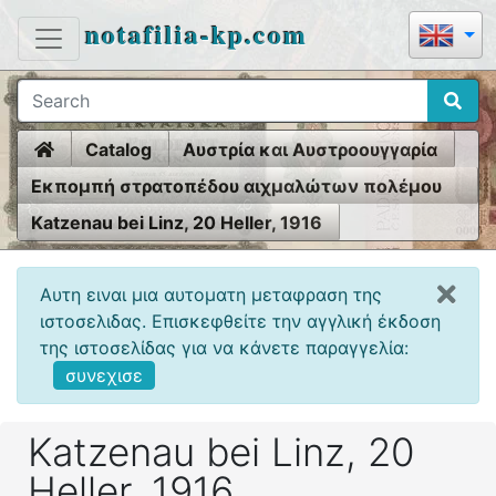
notafilia-kp.com
Home
Catalog
Αυστρία και Αυστροουγγαρία
Εκπομπή στρατοπέδου αιχμαλώτων πολέμου
1914-18
Katzenau bei Linz, 20 Heller, 1916
Αυτη ειναι μια αυτοματη μεταφραση της
ιστοσελιδας. Επισκεφθείτε την αγγλική έκδοση
της ιστοσελίδας για να κάνετε παραγγελία:
συνεχισε
Katzenau bei Linz, 20
Heller, 1916