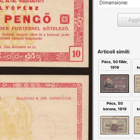
Dimensione:
Aggiu
Articoli simili:
Pécs, 50 fillér,
1919
k
Pécs, 50
korona, 1919
k