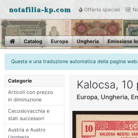
notafilia-kp.com
Offerte speciali
Nu
Home
Catalog
Europa
Ungheria
Emissione l
Questa e una traduzione automatica della pagina web. V
Categorie
Kalocsa, 10
Articoli con prezzo
Europa, Ungheria, E
in diminuzione
Cecoslovacchia e
stati successori
Austria e Austro
Ungheria