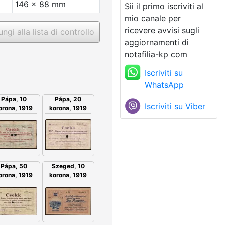
146 x 88 mm
Sii il primo iscriviti al
mio canale per
ricevere avvisi sugli
ngi alla lista di controllo
aggiornamenti di
notafilia-kp com
Iscriviti su
WhatsApp
Pápa, 20
Pápa, 10
Iscriviti su Viber
korona, 1919
orona, 1919
Pápa, 50
Szeged, 10
orona, 1919
korona, 1919