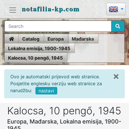
notafilia-kp.com
Home
Catalog
Europa
Mađarska
Lokalna emisija, 1900-1945
Kalocsa, 10 pengő, 1945
Ovo je automatski prijevod web stranice.
Posjetite englesku verziju web stranice za
narudžbu:
nastavi
Kalocsa, 10 pengő, 1945
Europa, Mađarska, Lokalna emisija, 1900-
1945