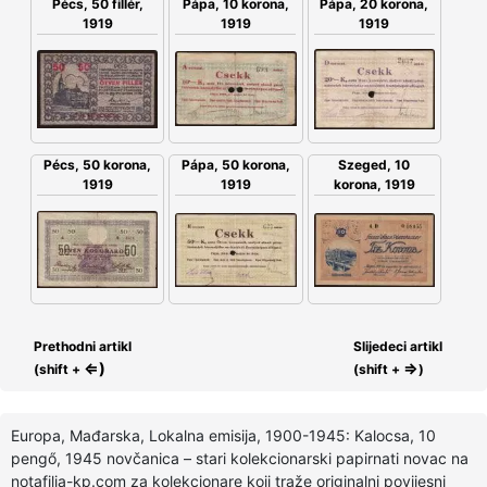
Pécs, 50 fillér,
Pápa, 10 korona,
Pápa, 20 korona,
1919
1919
1919
Pápa, 50 korona,
Szeged, 10
Pécs, 50 korona,
1919
korona, 1919
1919
Prethodni artikl
Slijedeci artikl
⇐)
⇒
(shift +
(shift +
)
Europa, Mađarska, Lokalna emisija, 1900-1945: Kalocsa, 10
pengő, 1945 novčanica – stari kolekcionarski papirnati novac na
notafilia-kp.com za kolekcionare koji traže originalni povijesni