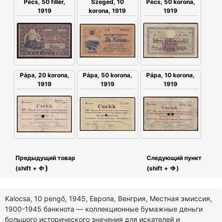
Szeged, 10
Pécs, 50 fillér,
Pécs, 50 korona,
korona, 1919
1919
1919
Pápa, 50 korona,
Pápa, 20 korona,
Pápa, 10 korona,
1919
1919
1919
Предыдущий товар
Следующий пункт
⇐)
⇒
(shift +
(shift +
)
Kalocsa, 10 pengő, 1945, Европа, Венгрия, Местная эмиссия,
1900-1945 банкнота — коллекционные бумажные деньги
большого исторического значения для искателей и