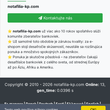
notafilia-kp.com
Kontaktujte nás
⭐
notafilia-kp.com
už viac ako 10 rokov spoľahlivo slúži
komunite zberateľov bankoviek.
⭐ Už samotné toto obdobie je zárukou kvality: za e-
shopom stojí desaťročie skúseností, neustále sa rozširujúca
ponuka a množstvo spokojných zákazníkov.
⭐ Ponuka je skutočne pôsobivá – na zberateľov čakajú
desaťtisíce bankoviek z celého sveta, od strednej Európy
až po Áziu, Afriku a Ameriku.
Copyright © 2010 - 2026
notafilia-kp.com
Online:
13,
gen_time:
0.0396 s
Български
|
Dansk
|
Deutsch
|
Eesti
|
Ελληνικά
|
English
|
Español
|
Français
|
Hrvatski
|
Italiano
|
Latviešu
|
Lietuvių
|
Tento web používa súbory cookies.
OK!