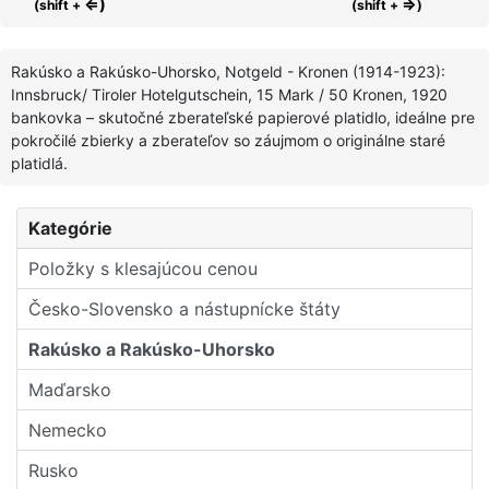
⇐)
⇒
(shift +
(shift +
)
Rakúsko a Rakúsko-Uhorsko, Notgeld - Kronen (1914-1923):
Innsbruck/ Tiroler Hotelgutschein, 15 Mark / 50 Kronen, 1920
bankovka – skutočné zberateľské papierové platidlo, ideálne pre
pokročilé zbierky a zberateľov so záujmom o originálne staré
platidlá.
Kategórie
Položky s klesajúcou cenou
Česko-Slovensko a nástupní­cke štáty
Rakúsko a Rakúsko-Uhorsko
Maďarsko
Nemecko
Rusko