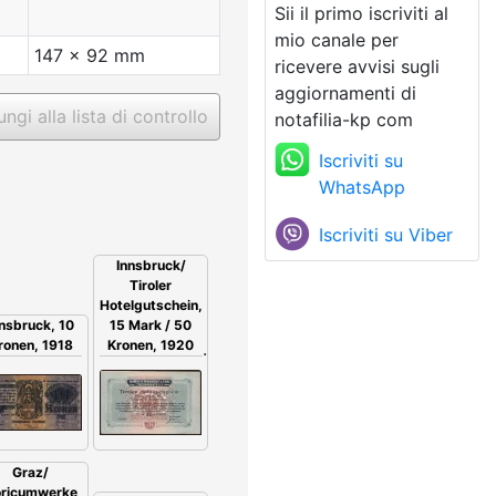
Sii il primo iscriviti al
mio canale per
147 x 92 mm
ricevere avvisi sugli
aggiornamenti di
ngi alla lista di controllo
notafilia-kp com
Iscriviti su
WhatsApp
Iscriviti su Viber
Innsbruck/
Tiroler
Hotelgutschein,
nnsbruck, 10
15 Mark / 50
ronen, 1918
Kronen, 1920
Graz/
ricumwerke