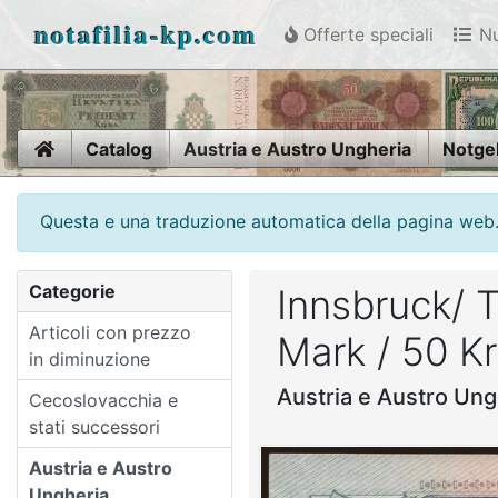
notafilia-kp.com
Offerte speciali
Nu
Home
Catalog
Austria e Austro Ungheria
Notge
Questa e una traduzione automatica della pagina web. V
Categorie
Innsbruck/ T
Articoli con prezzo
Mark / 50 K
in diminuzione
Austria e Austro Ung
Cecoslovacchia e
stati successori
Austria e Austro
Ungheria