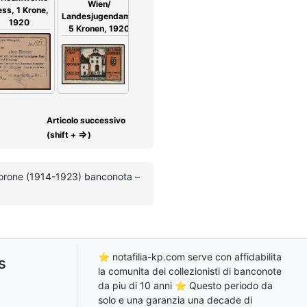
Wien/
ess, 1 Krone,
Landesjugendamt,
1920
5 Kronen, 1920
Articolo successivo
⇒
(shift +
)
 Corone (1914-1923) banconota –
⭐ notafilia-kp.com serve con affidabilita
s
la comunita dei collezionisti di banconote
da piu di 10 anni ⭐ Questo periodo da
solo e una garanzia una decade di