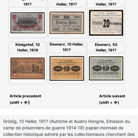
Heller, 191?
191?
Heller, 191?
Eisenerz, 10 Heller,
Königshof, 10
Eisenerz, 50
191?
Heller, 1916
Heller, 191?
Article precedent
Article suivant
⇐)
⇒
(shift +
(shift +
)
Grödig, 10 Heller, 191? (Autriche et Austro Hongrie, Emission du
camp de prisonniers de guerre 1914-18) papier-monnaie de
collection historique admiré par les collectionneurs cherchant des