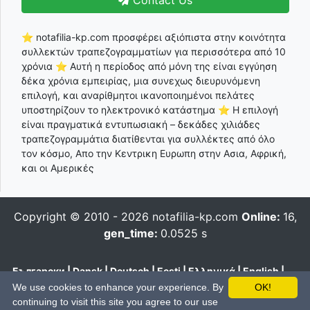
Contact Us
⭐ notafilia-kp.com προσφέρει αξιόπιστα στην κοινότητα
συλλεκτών τραπεζογραμματίων για περισσότερα από 10
χρόνια ⭐ Αυτή η περίοδος από μόνη της είναι εγγύηση
δέκα χρόνια εμπειρίας, μια συνεχως διευρυνόμενη
επιλογή, και αναρίθμητοι ικανοποιημένοι πελάτες
υποστηρίζουν το ηλεκτρονικό κατάστημα ⭐ Η επιλογή
είναι πραγματικά εντυπωσιακή – δεκάδες χιλιάδες
τραπεζογραμμάτια διατίθενται για συλλέκτες από όλο
τον κόσμο, Απο την Κεντρικη Ευρωπη στην Ασια, Αφρική,
και οι Αμερικές
Copyright © 2010 - 2026
notafilia-kp.com
Online:
16,
gen_time:
0.0525 s
Български
|
Dansk
|
Deutsch
|
Eesti
|
Ελληνικά
|
English
|
Español
|
Français
|
Hrvatski
|
Italiano
|
Latviešu
|
Lietuvių
|
We use cookies to enhance your experience. By
OK!
Magyar
|
Nederlands
|
Polski
|
Português
|
Română
|
Pусский
|
continuing to visit this site you agree to our use