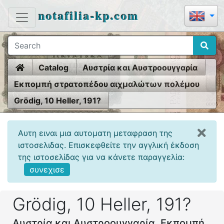
notafilia-kp.com
Home
Catalog
Αυστρία και Αυστροουγγαρία
Εκπομπή στρατοπέδου αιχμαλώτων πολέμου
1914-18
Grödig, 10 Heller, 191?
Αυτη ειναι μια αυτοματη μεταφραση της
ιστοσελιδας. Επισκεφθείτε την αγγλική έκδοση
της ιστοσελίδας για να κάνετε παραγγελία:
συνεχισε
Grödig, 10 Heller, 191?
Αυστρία και Αυστροουγγαρία, Εκπομπή