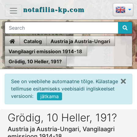
notafilia-kp.com
Home
Catalog
Austria ja Austria-Ungari
Vangilaagri emissioon 1914-18
Grödig, 10 Heller, 191?
See on veebilehe automaatne tõlge. Külastage
tellimuse esitamiseks veebisaidi ingliskeelset
versiooni:
jätkama
Grödig, 10 Heller, 191?
Austria ja Austria-Ungari, Vangilaagri
emissioon 1914-18