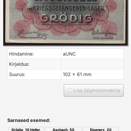
Hindamine:
aUNC
Kirjeldus:
Suurus:
102 x 61 mm
Lisa jälgimisnimekirja
Sarnased esemed:
Aschach, 50
Grödig, 10 Heller,
Eisenerz, 20