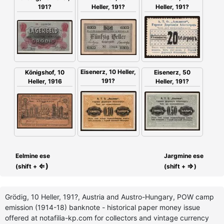
Heller, 191?
191?
Heller, 191?
Eisenerz, 10 Heller,
Königshof, 10
Eisenerz, 50
191?
Heller, 1916
Heller, 191?
Eelmine ese
Jargmine ese
⇐)
⇒
(shift +
(shift +
)
Grödig, 10 Heller, 191?, Austria and Austro-Hungary, POW camp
emission (1914-18) banknote - historical paper money issue
offered at notafilia-kp.com for collectors and vintage currency