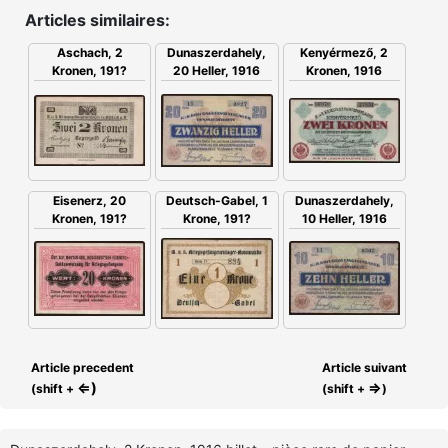
Articles similaires:
Aschach, 2
Dunaszerdahely,
Kenyérmező, 2
Kronen, 191?
20 Heller, 1916
Kronen, 1916
Deutsch-Gabel, 1
Eisenerz, 20
Dunaszerdahely,
Krone, 191?
Kronen, 191?
10 Heller, 1916
Article precedent
Article suivant
⇐)
⇒
(shift +
(shift +
)