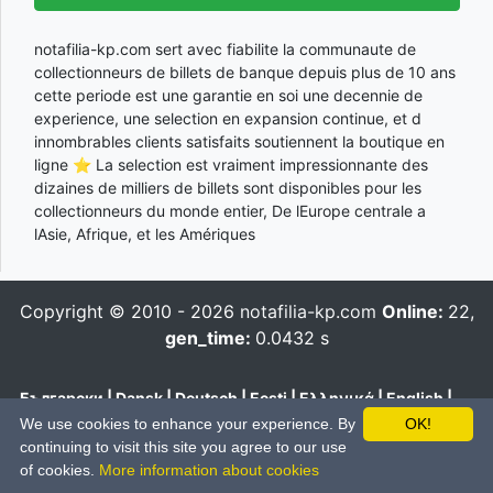
notafilia-kp.com sert avec fiabilite la communaute de
collectionneurs de billets de banque depuis plus de 10 ans
cette periode est une garantie en soi une decennie de
experience, une selection en expansion continue, et d
innombrables clients satisfaits soutiennent la boutique en
ligne ⭐ La selection est vraiment impressionnante des
dizaines de milliers de billets sont disponibles pour les
collectionneurs du monde entier, De lEurope centrale a
lAsie, Afrique, et les Amériques
Copyright © 2010 - 2026
notafilia-kp.com
Online:
22,
gen_time:
0.0432 s
Български
|
Dansk
|
Deutsch
|
Eesti
|
Ελληνικά
|
English
|
Español
|
Français
|
Hrvatski
|
Italiano
|
Latviešu
|
Lietuvių
|
We use cookies to enhance your experience. By
OK!
Magyar
|
Nederlands
|
Polski
|
Português
|
Română
|
Pусский
|
continuing to visit this site you agree to our use
Slovenčina
|
Slovenski
|
Suomi
|
Svenska
|
Українська
|
中文
of cookies.
More information about cookies