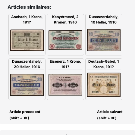
Articles similaires:
Aschach, 1 Krone,
Kenyérmező, 2
Dunaszerdahely,
191?
Kronen, 1916
10 Heller, 1916
Deutsch-Gabel, 1
Eisenerz, 1 Krone,
Dunaszerdahely,
Krone, 191?
191?
20 Heller, 1916
Article precedent
Article suivant
⇐)
⇒
(shift +
(shift +
)