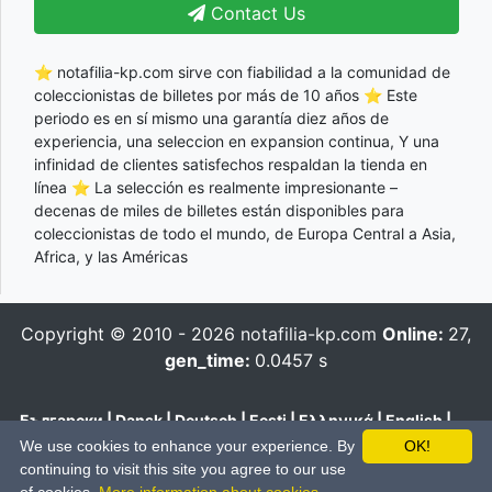
Contact Us
⭐ notafilia-kp.com sirve con fiabilidad a la comunidad de
coleccionistas de billetes por más de 10 años ⭐ Este
periodo es en sí mismo una garantía diez años de
experiencia, una seleccion en expansion continua, Y una
infinidad de clientes satisfechos respaldan la tienda en
línea ⭐ La selección es realmente impresionante –
decenas de miles de billetes están disponibles para
coleccionistas de todo el mundo, de Europa Central a Asia,
Africa, y las Américas
Copyright © 2010 - 2026
notafilia-kp.com
Online:
27,
gen_time:
0.0457 s
Български
|
Dansk
|
Deutsch
|
Eesti
|
Ελληνικά
|
English
|
Español
|
Français
|
Hrvatski
|
Italiano
|
Latviešu
|
Lietuvių
|
We use cookies to enhance your experience. By
OK!
Magyar
|
Nederlands
|
Polski
|
Português
|
Română
|
Pусский
|
continuing to visit this site you agree to our use
Slovenčina
|
Slovenski
|
Suomi
|
Svenska
|
Українська
|
中文