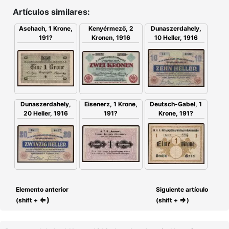
Artículos similares:
Aschach, 1 Krone,
Kenyérmező, 2
Dunaszerdahely,
191?
Kronen, 1916
10 Heller, 1916
Deutsch-Gabel, 1
Eisenerz, 1 Krone,
Dunaszerdahely,
Krone, 191?
191?
20 Heller, 1916
Elemento anterior
Siguiente artículo
⇐)
⇒
(shift +
(shift +
)