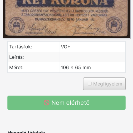
Tartásfok:
VG+
Leírás:
Méret:
106 x 65 mm
Megfigyelem
Nem elérhető
Hasonló tételek: