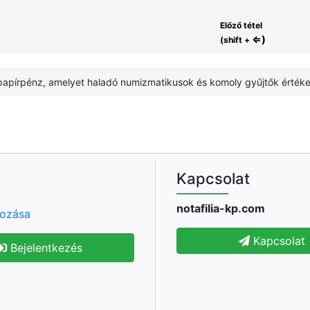
Előző tétel
⇐)
(shift +
i papírpénz, amelyet haladó numizmatikusok és komoly gyűjtők értéke
Kapcsolat
notafilia-kp.com
hozása
Kapcsolat
Bejelentkezés