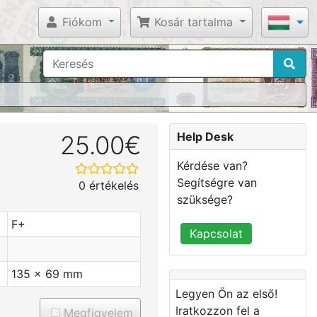
Fiókom
Kosár tartalma
Help Desk
25.00€
Kérdése van?
Segítségre van
0 értékelés
szüksége?
F+
Kapcsolat
135 x 69 mm
Legyen Ön az első!
Iratkozzon fel a
Megfigyelem