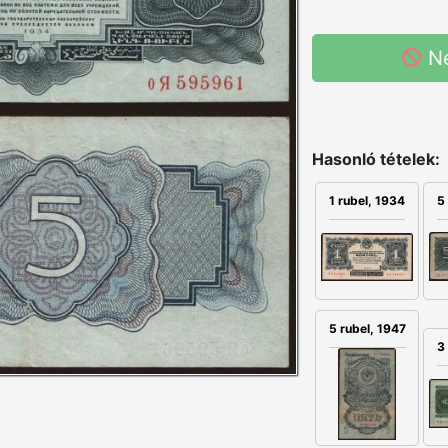
N
Hasonló tételek:
1 rubel, 1934
5
5 rubel, 1947
3