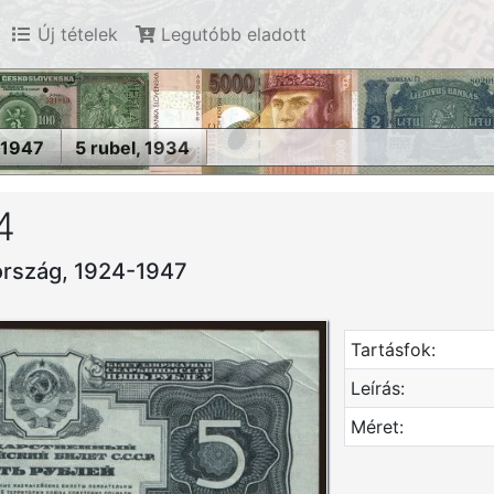
Új tételek
Legutóbb eladott
-1947
5 rubel, 1934
4
ország, 1924-1947
Tartásfok:
Leírás:
Méret: