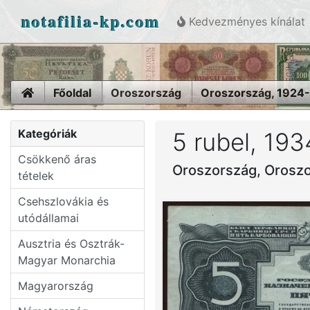
notafilia-kp.com
Kedvezményes kínálat
Home
Főoldal
Oroszország
Oroszország, 1924
Kategóriák
5 rubel, 193
Csökkenő áras
Oroszország, Orosz
tételek
Csehszlovákia és
utódállamai
Ausztria és Osztrák-
Magyar Monarchia
Magyarország