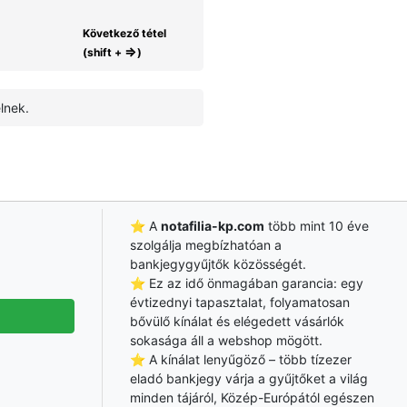
Következő tétel
⇒
(shift +
)
lnek.
⭐ A
notafilia-kp.com
több mint 10 éve
szolgálja megbízhatóan a
bankjegygyűjtők közösségét.
⭐ Ez az idő önmagában garancia: egy
évtizednyi tapasztalat, folyamatosan
bővülő kínálat és elégedett vásárlók
sokasága áll a webshop mögött.
⭐ A kínálat lenyűgöző – több tízezer
eladó bankjegy várja a gyűjtőket a világ
minden tájáról, Közép-Európától egészen