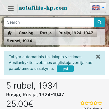
notafilia-kp.com
Home
Catalog
Rusija
Rusija, 1924-1947
5 rubel, 1934
Tai yra automatinis tinklalapio vertimas.
Apsilankykite svetaines angliskaja versija kad
pateiktumete uzsakyma:
tęsti
5 rubel, 1934
Rusija, Rusija, 1924-1947
25.00€