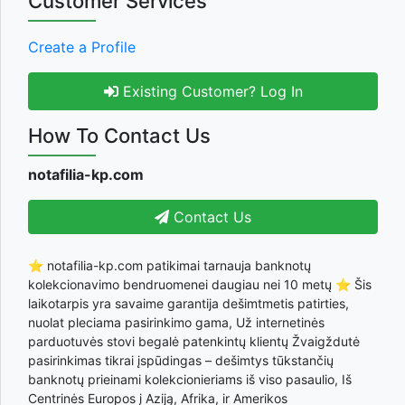
Customer Services
Create a Profile
Existing Customer? Log In
How To Contact Us
notafilia-kp.com
Contact Us
⭐ notafilia-kp.com patikimai tarnauja banknotų
kolekcionavimo bendruomenei daugiau nei 10 metų ⭐ Šis
laikotarpis yra savaime garantija dešimtmetis patirties,
nuolat pleciama pasirinkimo gama, Už internetinės
parduotuvės stovi begalė patenkintų klientų Žvaigždutė
pasirinkimas tikrai įspūdingas – dešimtys tūkstančių
banknotų prieinami kolekcionieriams iš viso pasaulio, Iš
Centrinės Europos į Aziją, Afrika, ir Amerikos