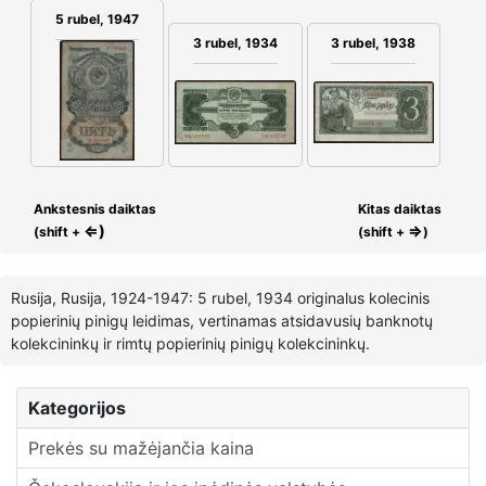
5 rubel, 1947
3 rubel, 1934
3 rubel, 1938
Ankstesnis daiktas
Kitas daiktas
⇐)
⇒
(shift +
(shift +
)
Rusija, Rusija, 1924-1947: 5 rubel, 1934 originalus kolecinis
popierinių pinigų leidimas, vertinamas atsidavusių banknotų
kolekcininkų ir rimtų popierinių pinigų kolekcininkų.
Kategorijos
Prekės su mažėjančia kaina