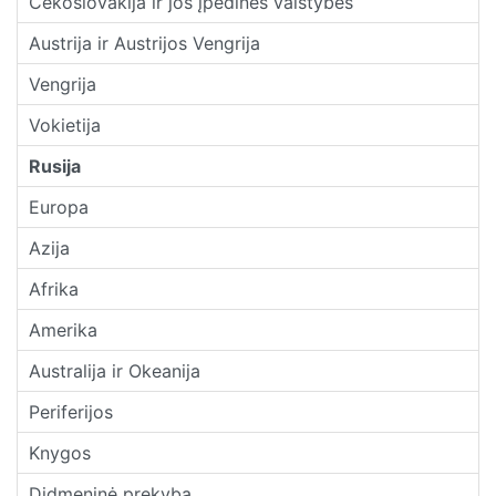
Čekoslovakija ir jos įpėdinės valstybės
Austrija ir Austrijos Vengrija
Vengrija
Vokietija
Rusija
Europa
Azija
Afrika
Amerika
Australija ir Okeanija
Periferijos
Knygos
Didmeninė prekyba