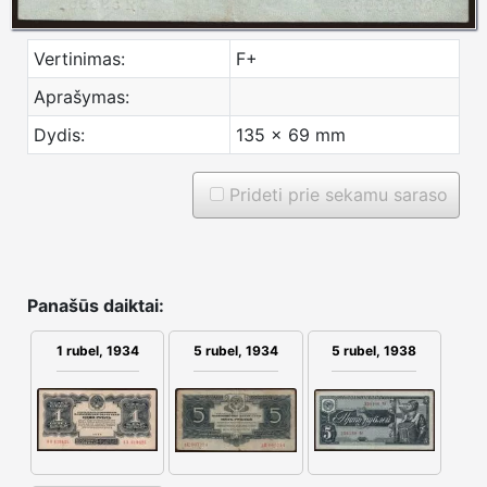
Vertinimas:
F+
Aprašymas:
Dydis:
135 x 69 mm
Prideti prie sekamu saraso
Panašūs daiktai:
5 rubel, 1934
1 rubel, 1934
5 rubel, 1938