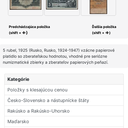
Predchádzajúca položka
Ďalšia položka
⇐)
⇒
(shift +
(shift +
)
5 rubel, 1925 (Rusko, Rusko, 1924-1947) vzácne papierové
platidlo so zberateľskou hodnotou, vhodné pre seriózne
numizmatické zbierky a zberateľov papierových peňazí.
Kategórie
Položky s klesajúcou cenou
Česko-Slovensko a nástupní­cke štáty
Rakúsko a Rakúsko-Uhorsko
Maďarsko