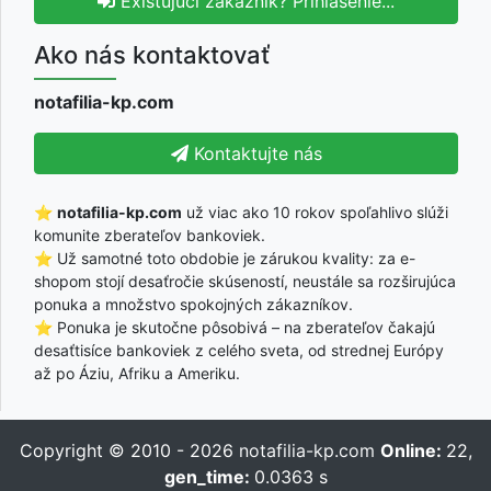
Existujúci zákazník? Prihlásenie...
Ako nás kontaktovať
notafilia-kp.com
Kontaktujte nás
⭐
notafilia-kp.com
už viac ako 10 rokov spoľahlivo slúži
komunite zberateľov bankoviek.
⭐ Už samotné toto obdobie je zárukou kvality: za e-
shopom stojí desaťročie skúseností, neustále sa rozširujúca
ponuka a množstvo spokojných zákazníkov.
⭐ Ponuka je skutočne pôsobivá – na zberateľov čakajú
desaťtisíce bankoviek z celého sveta, od strednej Európy
až po Áziu, Afriku a Ameriku.
Copyright © 2010 - 2026
notafilia-kp.com
Online:
22,
gen_time:
0.0363 s