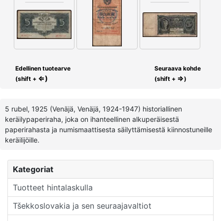
Edellinen tuotearve
Seuraava kohde
⇐)
⇒
(shift +
(shift +
)
5 rubel, 1925 (Venäjä, Venäjä, 1924-1947) historiallinen
keräilypaperiraha, joka on ihanteellinen alkuperäisestä
paperirahasta ja numismaattisesta säilyttämisestä kiinnostuneille
keräilijöille.
Kategoriat
Tuotteet hintalaskulla
Tšekkoslovakia ja sen seuraajavaltiot