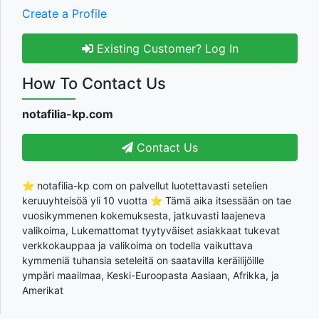
Create a Profile
Existing Customer? Log In
How To Contact Us
notafilia-kp.com
Contact Us
⭐ notafilia-kp com on palvellut luotettavasti setelien
keruuyhteisöä yli 10 vuotta ⭐ Tämä aika itsessään on tae
vuosikymmenen kokemuksesta, jatkuvasti laajeneva
valikoima, Lukemattomat tyytyväiset asiakkaat tukevat
verkkokauppaa ja valikoima on todella vaikuttava
kymmeniä tuhansia seteleitä on saatavilla keräilijöille
ympäri maailmaa, Keski-Euroopasta Aasiaan, Afrikka, ja
Amerikat