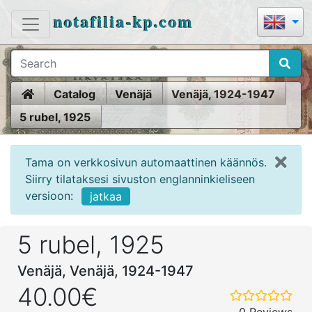
notafilia-kp.com
Home
Catalog
Venäjä
Venäjä, 1924-1947
5 rubel, 1925
Tama on verkkosivun automaattinen käännös.
Siirry tilataksesi sivuston englanninkieliseen
versioon:
jatkaa
5 rubel, 1925
Venäjä, Venäjä, 1924-1947
40.00€