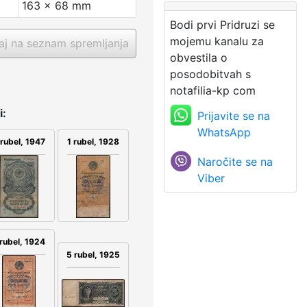
163 x 68 mm
Bodi prvi Pridruzi se
mojemu kanalu za
j na seznam spremljanja
obvestila o
posodobitvah s
notafilia-kp com
i:
Prijavite se na
WhatsApp
 rubel, 1947
1 rubel, 1928
Naročite se na
Viber
 rubel, 1924
5 rubel, 1925