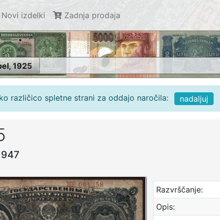
Novi izdelki
Zadnja prodaja
bel, 1925
o različico spletne strani za oddajo naročila:
nadaljuj
5
-1947
Razvrščanje:
Opis: