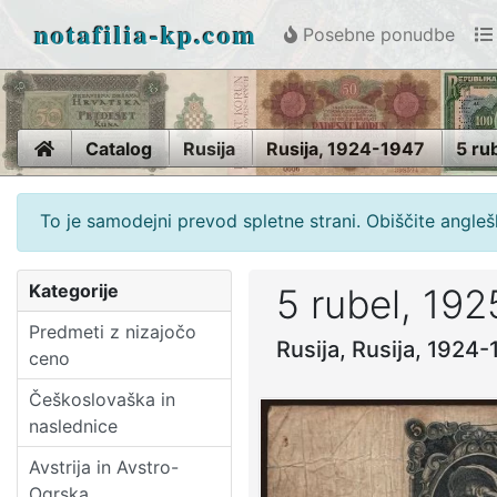
notafilia-kp.com
Posebne ponudbe
Home
Catalog
Rusija
Rusija, 1924-1947
5 ru
To je samodejni prevod spletne strani. Obiščite anglešk
Kategorije
5 rubel, 192
Predmeti z nizajočo
Rusija, Rusija, 1924
ceno
Češkoslovaška in
naslednice
Avstrija in Avstro-
Ogrska