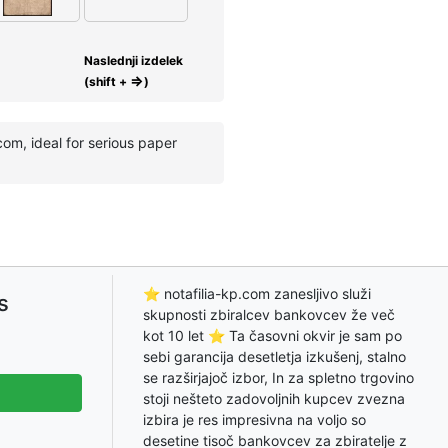
Naslednji izdelek
⇒
(shift +
)
com, ideal for serious paper
⭐ notafilia-kp.com zanesljivo služi
s
skupnosti zbiralcev bankovcev že več
kot 10 let ⭐ Ta časovni okvir je sam po
sebi garancija desetletja izkušenj, stalno
se razširjajoč izbor, In za spletno trgovino
stoji nešteto zadovoljnih kupcev zvezna
izbira je res impresivna na voljo so
desetine tisoč bankovcev za zbiratelje z