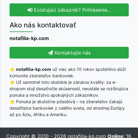
Existujúci zákazník? Prihlásenie...
Ako nás kontaktovať
notafilia-kp.com
Kontaktujte nás
⭐
notafilia-kp.com
už viac ako 10 rokov spoľahlivo slúži
komunite zberateľov bankoviek.
⭐ Už samotné toto obdobie je zárukou kvality: za e-
shopom stojí desaťročie skúseností, neustále sa rozširujúca
ponuka a množstvo spokojných zákazníkov.
⭐ Ponuka je skutočne pôsobivá – na zberateľov čakajú
desaťtisíce bankoviek z celého sveta, od strednej Európy
až po Áziu, Afriku a Ameriku.
Copyright © 2010 - 2026
notafilia-kp.com
Online:
16,