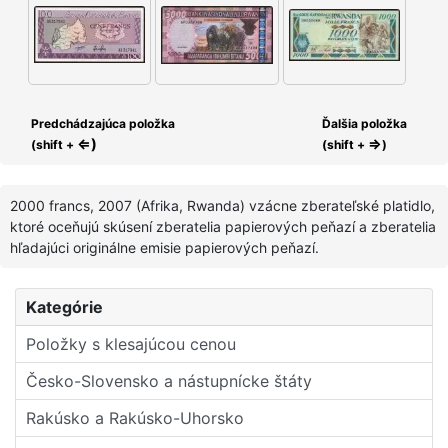
Predchádzajúca položka
Ďalšia položka
⇐)
⇒
(shift +
(shift +
)
2000 francs, 2007 (Afrika, Rwanda) vzácne zberateľské platidlo,
ktoré oceňujú skúsení zberatelia papierových peňazí a zberatelia
hľadajúci originálne emisie papierových peňazí.
Kategórie
Položky s klesajúcou cenou
Česko-Slovensko a nástupní­cke štáty
Rakúsko a Rakúsko-Uhorsko