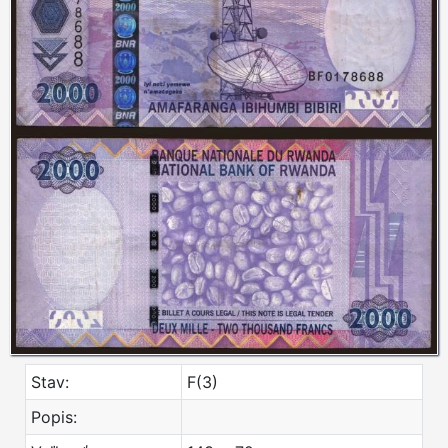
Stav:
F(3)
Popis: