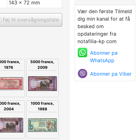
143 x 72 mm
Vær den første Tilmeld
dig min kanal for at få
Føj til overvågningsliste
besked om
opdateringer fra
notafilia-kp com
Abonner pa
WhatsApp
000 francs,
5000 francs,
1976
2009
Abonner pa Viber
000 francs,
1000 francs,
2004
1988