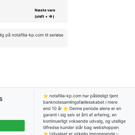
Næste vare
⇒
(shift +
)
g på notafilia-kp.com til seriøse
⭐ notafilia-kp.com har pålideligt tjent
s
banknotesamlingsfællesskabet i mere
end 10 år ⭐ Denne periode alene er en
garanti i sig selv et årti af erfaring, en
kontinuerligt voksende udvalg, og utallige
tilfredse kunder står bag webshoppen
⭐ Udvalget er virkelig imponerende –