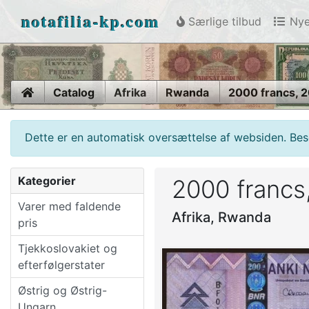
notafilia-kp.com
Særlige tilbud
Nye
Home
Catalog
Afrika
Rwanda
2000 francs, 
Dette er en automatisk oversættelse af websiden. Beso
Kategorier
2000 francs
Varer med faldende
Afrika, Rwanda
pris
Tjekkoslovakiet og
efterfølgerstater
Østrig og Østrig-
Ungarn