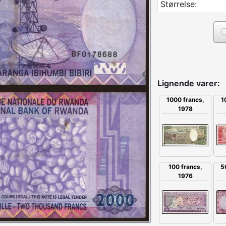
Størrelse:
Lignende varer:
1
1000 francs,
1978
100 francs,
5
1976