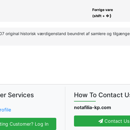
Forrige vare
⇐)
(shift +
7 original historisk værdigenstand beundret af samlere og tilgængeli
er Services
How To Contact U
notafilia-kp.com
rofile
Contact Us
ting Customer? Log In