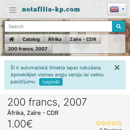
notafilia-kp.com
Home
Catalog
Āfrika
Zaīre - CDR
200 francs, 2007
Šī ir automatiskā tīmekļa lapas tulkošana.
Apmeklējiet vietnes angļu versiju lai veiktu
pasūtījumu:
turpināt
200 francs, 2007
Āfrika, Zaīre - CDR
1.00€