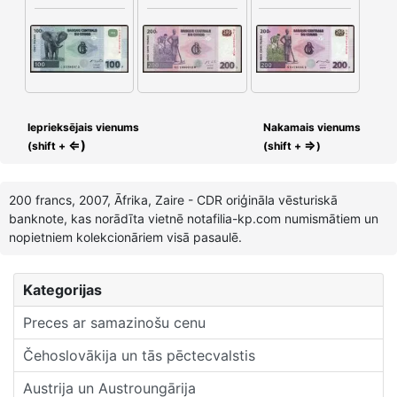
Ieprieksējais vienums
Nakamais vienums
⇐)
⇒
(shift +
(shift +
)
200 francs, 2007, Āfrika, Zaire - CDR oriģināla vēsturiskā
banknote, kas norādīta vietnē notafilia-kp.com numismātiem un
nopietniem kolekcionāriem visā pasaulē.
Kategorijas
Preces ar samazinošu cenu
Čehoslovākija un tās pēctecvalstis
Austrija un Austroungārija