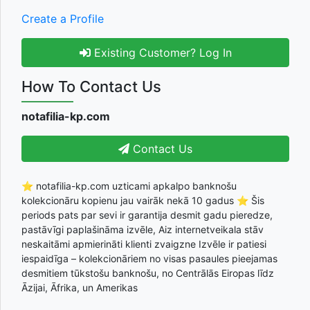
Create a Profile
Existing Customer? Log In
How To Contact Us
notafilia-kp.com
Contact Us
⭐ notafilia-kp.com uzticami apkalpo banknošu
kolekcionāru kopienu jau vairāk nekā 10 gadus ⭐ Šis
periods pats par sevi ir garantija desmit gadu pieredze,
pastāvīgi paplašināma izvēle, Aiz internetveikala stāv
neskaitāmi apmierināti klienti zvaigzne Izvēle ir patiesi
iespaidīga – kolekcionāriem no visas pasaules pieejamas
desmitiem tūkstošu banknošu, no Centrālās Eiropas līdz
Āzijai, Āfrika, un Amerikas