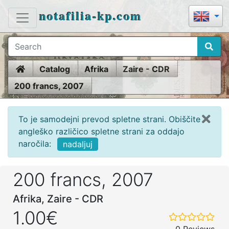
notafilia-kp.com
Home
Catalog
Afrika
Zaire - CDR
200 francs, 2007
To je samodejni prevod spletne strani. Obiščite
angleško različico spletne strani za oddajo
naročila:
nadaljuj
200 francs, 2007
Afrika, Zaire - CDR
1.00€