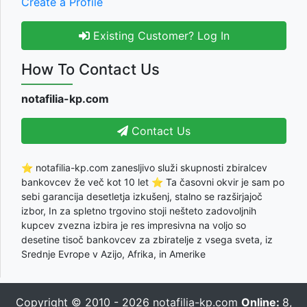
Create a Profile
Existing Customer? Log In
How To Contact Us
notafilia-kp.com
Contact Us
⭐ notafilia-kp.com zanesljivo služi skupnosti zbiralcev
bankovcev že več kot 10 let ⭐ Ta časovni okvir je sam po
sebi garancija desetletja izkušenj, stalno se razširjajoč
izbor, In za spletno trgovino stoji nešteto zadovoljnih
kupcev zvezna izbira je res impresivna na voljo so
desetine tisoč bankovcev za zbiratelje z vsega sveta, iz
Srednje Evrope v Azijo, Afrika, in Amerike
Copyright © 2010 - 2026
notafilia-kp.com
Online:
8,