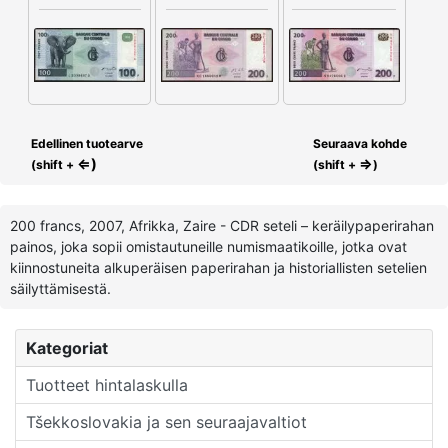
Edellinen tuotearve
Seuraava kohde
⇐)
⇒
(shift +
(shift +
)
200 francs, 2007, Afrikka, Zaire - CDR seteli – keräilypaperirahan
painos, joka sopii omistautuneille numismaatikoille, jotka ovat
kiinnostuneita alkuperäisen paperirahan ja historiallisten setelien
säilyttämisestä.
Kategoriat
Tuotteet hintalaskulla
Tšekkoslovakia ja sen seuraajavaltiot