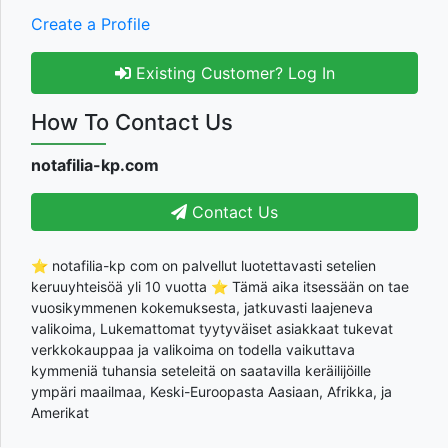
Create a Profile
Existing Customer? Log In
How To Contact Us
notafilia-kp.com
Contact Us
⭐ notafilia-kp com on palvellut luotettavasti setelien
keruuyhteisöä yli 10 vuotta ⭐ Tämä aika itsessään on tae
vuosikymmenen kokemuksesta, jatkuvasti laajeneva
valikoima, Lukemattomat tyytyväiset asiakkaat tukevat
verkkokauppaa ja valikoima on todella vaikuttava
kymmeniä tuhansia seteleitä on saatavilla keräilijöille
ympäri maailmaa, Keski-Euroopasta Aasiaan, Afrikka, ja
Amerikat