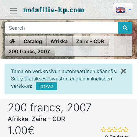
notafilia-kp.com
Home
Catalog
Afrikka
Zaire - CDR
200 francs, 2007
Tama on verkkosivun automaattinen käännös.
Siirry tilataksesi sivuston englanninkieliseen
versioon:
jatkaa
200 francs, 2007
Afrikka, Zaire - CDR
1.00€