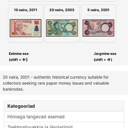
10 naira, 2011
20 naira, 2003
5 naira, 2001
Eelmine ese
Jargmine ese
⇐)
⇒
(shift +
(shift +
)
20 naira, 2001 - authentic historical currency suitable for
collectors seeking rare paper money issues and valuable
banknotes.
Kategooriad
Hinnaga langevad esemed
Tsehhoslovakkia ja järglariigid