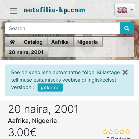
notafilia-kp.com
Home
Catalog
Aafrika
Nigeeria
20 naira, 2001
See on veebilehe automaatne tõlge. Külastage
tellimuse esitamiseks veebisaidi ingliskeelset
versiooni:
jätkama
20 naira, 2001
Aafrika, Nigeeria
3.00€