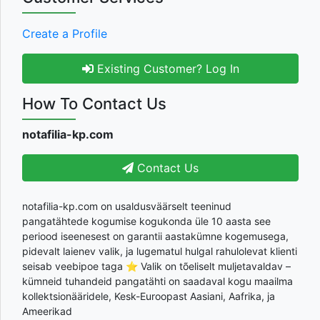
Create a Profile
Existing Customer? Log In
How To Contact Us
notafilia-kp.com
Contact Us
notafilia-kp.com on usaldusväärselt teeninud
pangatähtede kogumise kogukonda üle 10 aasta see
periood iseenesest on garantii aastakümne kogemusega,
pidevalt laienev valik, ja lugematul hulgal rahulolevat klienti
seisab veebipoe taga ⭐ Valik on tõeliselt muljetavaldav –
kümneid tuhandeid pangatähti on saadaval kogu maailma
kollektsionääridele, Kesk-Euroopast Aasiani, Aafrika, ja
Ameerikad