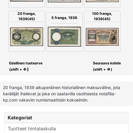
20 franga,
100 franga,
5 franga, 1939
1939(45)
1939(45)
Edellinen tuotearve
Seuraava kohde
⇐)
⇒
(shift +
(shift +
)
20 franga, 1939 alkuperäinen historiallinen maksuväline, jota
keräilijät ihailevat ja joka on saatavilla osoitteesta notafilia-
kp.com vakaviin numismaattisiin kokoelmiin.
Kategoriat
Tuotteet hintalaskulla