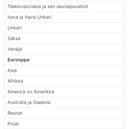
Tšekkoslovakia ja sen seuraajavaltiot
Itava ja Itava-Unkari
Unkari
Saksa
Venäjä
Eurooppa
Asia
Afrikka
America on Amerikka
Australia ja Oseania
Reunat
Kirjat