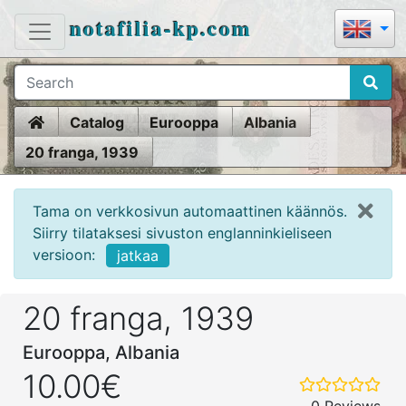
notafilia-kp.com
Home
Catalog
Eurooppa
Albania
20 franga, 1939
Tama on verkkosivun automaattinen käännös.
Siirry tilataksesi sivuston englanninkieliseen
versioon:
jatkaa
20 franga, 1939
Eurooppa, Albania
10.00€