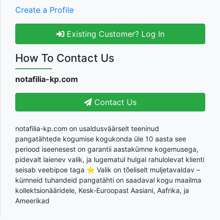
Create a Profile
Existing Customer? Log In
How To Contact Us
notafilia-kp.com
Contact Us
notafilia-kp.com on usaldusväärselt teeninud
pangatähtede kogumise kogukonda üle 10 aasta see
periood iseenesest on garantii aastakümne kogemusega,
pidevalt laienev valik, ja lugematul hulgal rahulolevat klienti
seisab veebipoe taga ⭐ Valik on tõeliselt muljetavaldav –
kümneid tuhandeid pangatähti on saadaval kogu maailma
kollektsionääridele, Kesk-Euroopast Aasiani, Aafrika, ja
Ameerikad