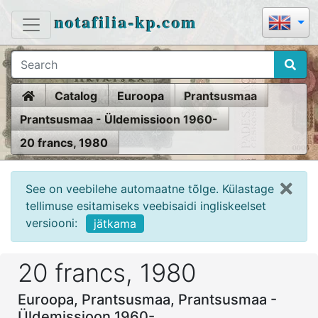
notafilia-kp.com
Home
Catalog
Euroopa
Prantsusmaa
Prantsusmaa - Üldemissioon 1960-
20 francs, 1980
See on veebilehe automaatne tõlge. Külastage
tellimuse esitamiseks veebisaidi ingliskeelset
versiooni:
jätkama
20 francs, 1980
Euroopa, Prantsusmaa, Prantsusmaa -
Üldemissioon 1960-