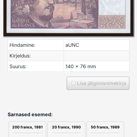
Hindamine:
aUNC
Kirjeldus:
Suurus:
140 x 76 mm
Lisa jälgimisnimekirja
Sarnased esemed:
200 francs, 1981
20 francs, 1990
50 francs, 1989