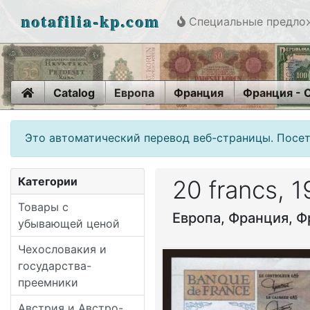
notafilia-kp.com
Специальные предло
Home
Catalog
Европа
Франция
Франция - 
Это автоматический перевод веб-страницы. Посет
Категории
20 francs, 
Товары с
Европа, Франция, Ф
убывающей ценой
Чехословакия и
государства-
преемники
Австрия и Австро-