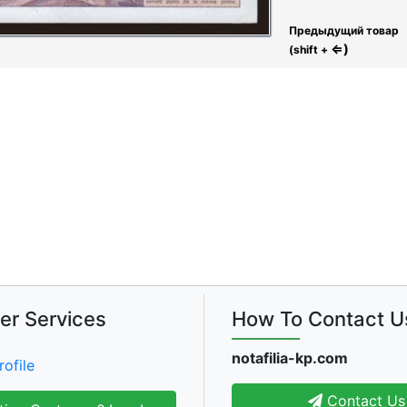
Предыдущий товар
⇐)
(shift +
er Services
How To Contact U
notafilia-kp.com
rofile
Contact Us