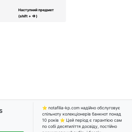
Наступний предмет
⇒
(shift +
)
⭐ notafilia-kp.com надійно обслуговує
s
спільноту колекціонерів банкнот понад
10 років ⭐ Цей період є гарантією сам
по собі десятиліття досвіду, постійно