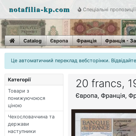
notafilia-kp.com
Спеціальні пропозиції
Home
Catalog
Європа
Франція
Франція - За
Це автоматичний переклад вебсторінки. Відвідайте
Категорії
20 francs, 
Товари з
Європа, Франція, Фр
понижуючоюся
ціною
Чехословаччина та
держави
наступники