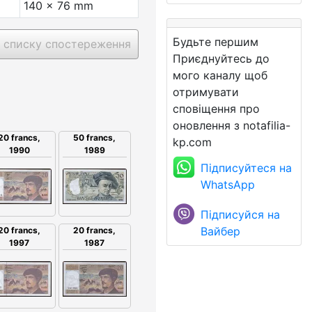
140 x 76 mm
Будьте першим
 списку спостереження
Приєднуйтесь до
мого каналу щоб
отримувати
сповіщення про
оновлення з notafilia-
20 francs,
50 francs,
kp.com
1990
1989
Підписуйтеся на
WhatsApp
Підписуйся на
Вайбер
20 francs,
20 francs,
1997
1987