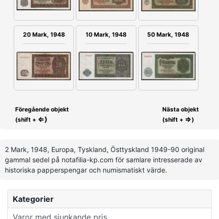
20 Mark, 1948
50 Mark, 1948
10 Mark, 1948
Föregående objekt
Nästa objekt
⇐)
⇒
(shift +
(shift +
)
2 Mark, 1948, Europa, Tyskland, Östtyskland 1949-90 original
gammal sedel på notafilia-kp.com för samlare intresserade av
historiska papperspengar och numismatiskt värde.
Kategorier
Varor med sjunkande pris