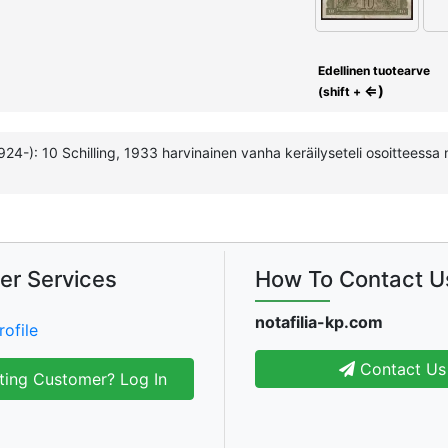
Edellinen tuotearve
⇐)
(shift +
1924-): 10 Schilling, 1933 harvinainen vanha keräilyseteli osoitteessa 
er Services
How To Contact U
notafilia-kp.com
rofile
Contact Us
ting Customer? Log In