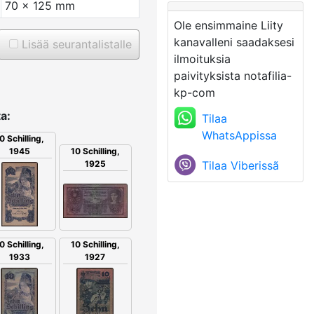
70 x 125 mm
Ole ensimmaine Liity
kanavalleni saadaksesi
Lisää seurantalistalle
ilmoituksia
paivityksista notafilia-
kp-com
a:
Tilaa
WhatsAppissa
0 Schilling,
1945
10 Schilling,
Tilaa Viberissã
1925
0 Schilling,
10 Schilling,
1933
1927