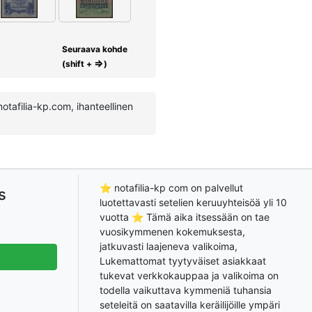
Seuraava kohde
⇒
(shift +
)
notafilia-kp.com, ihanteellinen
⭐ notafilia-kp com on palvellut
s
luotettavasti setelien keruuyhteisöä yli 10
vuotta ⭐ Tämä aika itsessään on tae
vuosikymmenen kokemuksesta,
jatkuvasti laajeneva valikoima,
Lukemattomat tyytyväiset asiakkaat
tukevat verkkokauppaa ja valikoima on
todella vaikuttava kymmeniä tuhansia
seteleitä on saatavilla keräilijöille ympäri