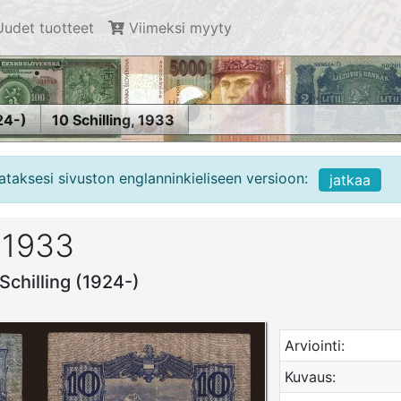
udet tuotteet
Viimeksi myyty
24-)
10 Schilling, 1933
ataksesi sivuston englanninkieliseen versioon:
jatkaa
, 1933
 Schilling (1924-)
Arviointi:
Kuvaus: