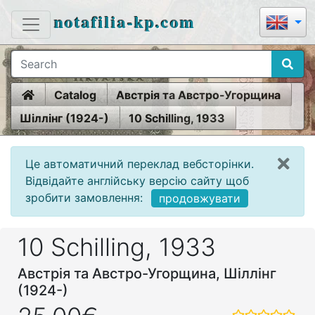
notafilia-kp.com
Home
Catalog
Австрія та Австро-Угорщина
Шіллінг (1924-)
10 Schilling, 1933
Це автоматичний переклад вебсторінки.
Відвідайте англійську версію сайту щоб
зробити замовлення:
продовжувати
10 Schilling, 1933
Австрія та Австро-Угорщина, Шіллінг
(1924-)