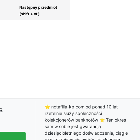
Następny przedmiot
⇒
(shift +
)
⭐ notafilia-kp.com od ponad 10 lat
s
rzetelnie służy społeczności
kolekcjonerów banknotów ⭐ Ten okres
sam w sobie jest gwarancją
dziesięcioletniego doświadczenia, ciągle
rozszerzający się wybór, za sklepem