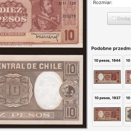
Rozmiar:
Dodaj 
Podobne przedmi
10 pesos, 1944
10
10
10 pesos, 1937