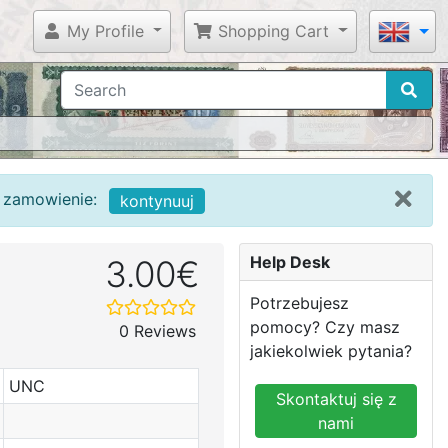
My Profile
Shopping Cart
c zamowienie:
kontynuuj
Help Desk
3.00€
Potrzebujesz
pomocy? Czy masz
0 Reviews
jakiekolwiek pytania?
UNC
Skontaktuj się z
nami