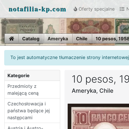
notafilia-kp.com
Oferty specjalne
N
Home
Catalog
Ameryka
Chile
10 pesos, 195
To jest automatyczne tłumaczenie strony internetowej
Kategorie
10 pesos, 1
Przedmioty z
Ameryka, Chile
malejącą ceną
Czechosłowacja i
państwa będące jej
następcami
Austria i Austro-