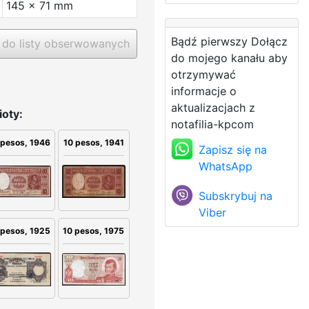
145 x 71 mm
Bądź pierwszy Dołącz
do listy obserwowanych
do mojego kanału aby
otrzymywać
informacje o
aktualizacjach z
oty:
notafilia-kpcom
10 pesos, 1941
 pesos, 1946
Zapisz się na
WhatsApp
Subskrybuj na
Viber
 pesos, 1925
10 pesos, 1975