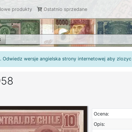
owe produkty
Ostatnio sprzedane
8
. Odwiedz wersje angielska strony internetowej aby zlozy
958
Ocena:
Opis: