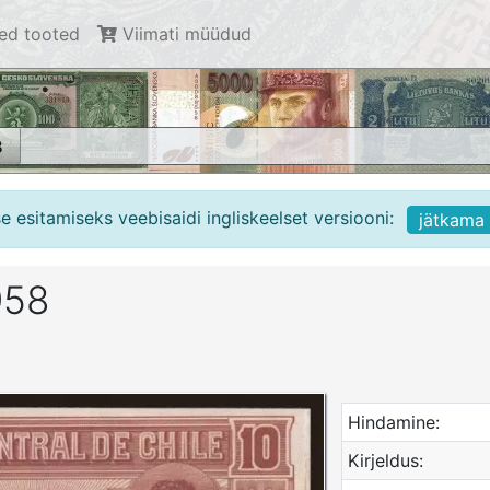
d tooted
Viimati müüdud
8
 esitamiseks veebisaidi ingliskeelset versiooni:
jätkama
958
Hindamine:
Kirjeldus: