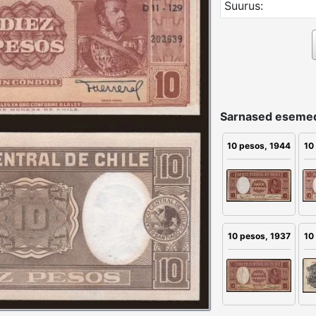
Suurus:
Sarnased eseme
10 pesos, 1944
10
10
10 pesos, 1937