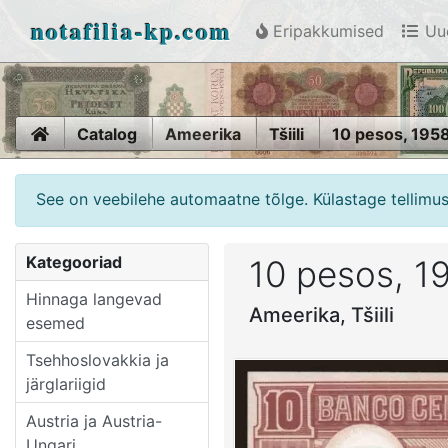
notafilia-kp.com
Eripakkumised
Uue
Home
Catalog
Ameerika
Tšiili
10 pesos, 195
See on veebilehe automaatne tõlge. Külastage tellimuse
Kategooriad
10 pesos, 1
Hinnaga langevad
Ameerika, Tšiili
esemed
Tsehhoslovakkia ja
järglariigid
Austria ja Austria-
Ungari