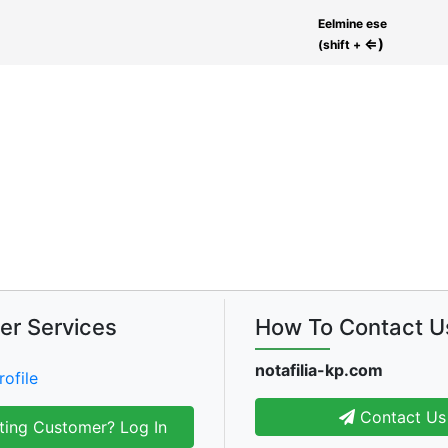
Eelmine ese
⇐)
(shift +
er Services
How To Contact U
notafilia-kp.com
rofile
Contact Us
ting Customer? Log In