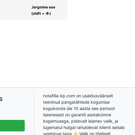
Jargmine ese
⇒
(shift +
)
notafilia-kp.com on usaldusväärselt
s
teeninud pangatähtede kogumise
kogukonda üle 10 aasta see periood
iseenesest on garantii aastakümne
kogemusega, pidevalt laienev valik, ja
lugematul hulgal rahulolevat klienti seisab
veebipoe taga ⭐ Valik on tõeliselt