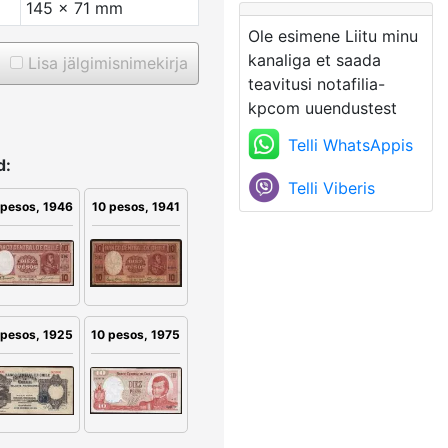
145 x 71 mm
Ole esimene Liitu minu
kanaliga et saada
Lisa jälgimisnimekirja
teavitusi notafilia-
kpcom uuendustest
Telli WhatsAppis
d:
Telli Viberis
10 pesos, 1941
 pesos, 1946
 pesos, 1925
10 pesos, 1975