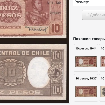
Размер:
Добавит
Похожие товары
10 pesos, 1944
10
10
10 pesos, 1937