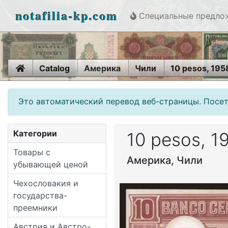
notafilia-kp.com
Специальные предло
Home
Catalog
Америка
Чили
10 pesos, 195
Это автоматический перевод веб-страницы. Посет
Категории
10 pesos, 1
Товары с
Америка, Чили
убывающей ценой
Чехословакия и
государства-
преемники
Австрия и Австро-