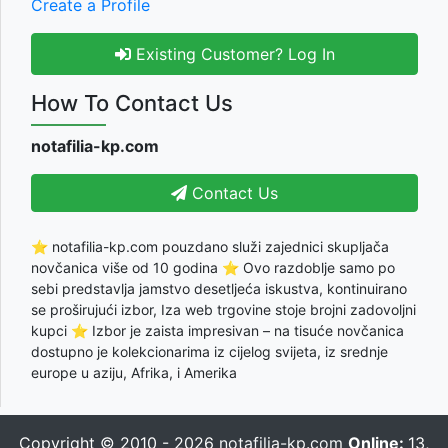
Create a Profile
Existing Customer? Log In
How To Contact Us
notafilia-kp.com
Contact Us
⭐ notafilia-kp.com pouzdano služi zajednici skupljača
novčanica više od 10 godina ⭐ Ovo razdoblje samo po
sebi predstavlja jamstvo desetljeća iskustva, kontinuirano
se proširujući izbor, Iza web trgovine stoje brojni zadovoljni
kupci ⭐ Izbor je zaista impresivan – na tisuće novčanica
dostupno je kolekcionarima iz cijelog svijeta, iz srednje
europe u aziju, Afrika, i Amerika
Copyright © 2010 - 2026
notafilia-kp.com
Online:
13,