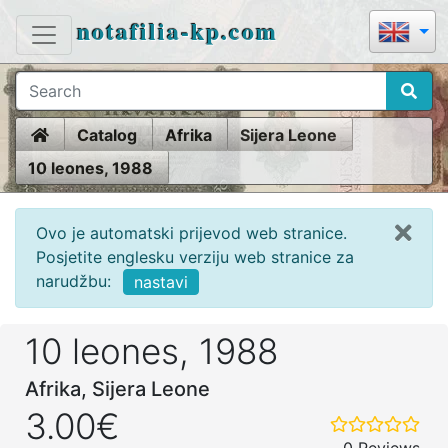
notafilia-kp.com
Home
Catalog
Afrika
Sijera Leone
10 leones, 1988
Ovo je automatski prijevod web stranice.
Posjetite englesku verziju web stranice za
narudžbu:
nastavi
10 leones, 1988
Afrika, Sijera Leone
3.00€