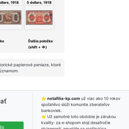
5 dollars, 1918
ollars, 1918
žka
Ďalšia položka
⇒
(shift +
)
storické papierové peniaze, ktoré
 významom.
⭐
notafilia-kp.com
už viac ako 10 rokov
ať
spoľahlivo slúži komunite zberateľov
bankoviek.
⭐ Už samotné toto obdobie je zárukou
kvality: za e-shopom stojí desaťročie
ás
skúseností, neustále sa rozširujúca