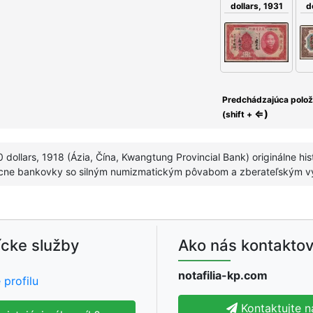
d
dollars, 1931
Predchádzajúca polo
⇐)
(shift +
 dollars, 1918 (Ázia, Čína, Kwangtung Provincial Bank) originálne hi
vzácne bankovky so silným numizmatickým pôvabom a zberateľským
cke služby
Ako nás kontaktov
notafilia-kp.com
 profilu
Kontaktujte n