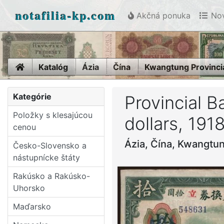
notafilia-kp.com
Akčná ponuka
Nov
Home
Katalóg
Ázia
Čína
Kwangtung Provinci
Kategórie
Provincial 
Položky s klesajúcou
dollars, 191
cenou
Ázia, Čína, Kwangtun
Česko-Slovensko a
nástupní­cke štáty
Rakúsko a Rakúsko-
Uhorsko
Maďarsko