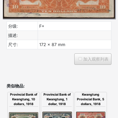
分级:
F+
描述:
尺寸:
172 x 87 mm
加入观察列表
类似物品:
Provincial Bank of
Kwangtung
Provincial Bank of
Kwangtung, 1
Provincial Bank, 5
Kwangtung, 10
dollar, 1918
dollars, 1918
dollars, 1918