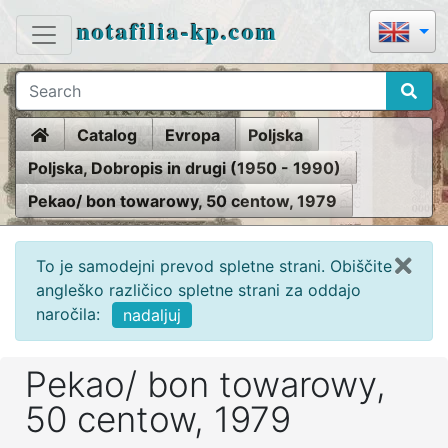
notafilia-kp.com
Home
Catalog
Evropa
Poljska
Poljska, Dobropis in drugi (1950 - 1990)
Pekao/ bon towarowy, 50 centow, 1979
To je samodejni prevod spletne strani. Obiščite
angleško različico spletne strani za oddajo
naročila:
nadaljuj
Pekao/ bon towarowy,
50 centow, 1979