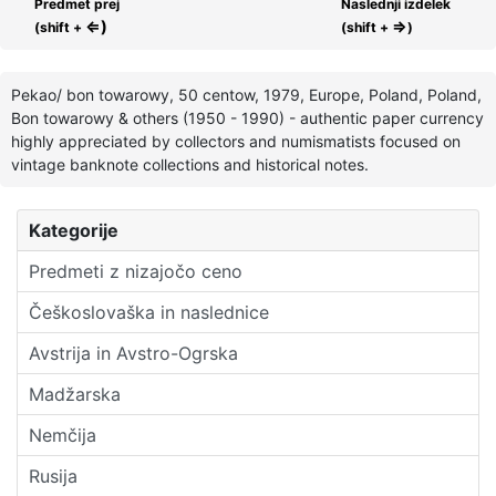
Predmet prej
Naslednji izdelek
⇐)
⇒
(shift +
(shift +
)
Pekao/ bon towarowy, 50 centow, 1979, Europe, Poland, Poland,
Bon towarowy & others (1950 - 1990) - authentic paper currency
highly appreciated by collectors and numismatists focused on
vintage banknote collections and historical notes.
Kategorije
Predmeti z nizajočo ceno
Češkoslovaška in naslednice
Avstrija in Avstro-Ogrska
Madžarska
Nemčija
Rusija