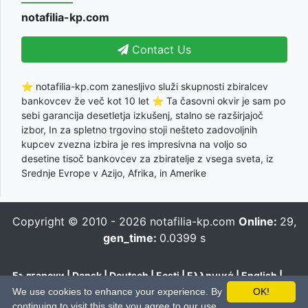
notafilia-kp.com
Contact Us
⭐ notafilia-kp.com zanesljivo služi skupnosti zbiralcev
bankovcev že več kot 10 let ⭐ Ta časovni okvir je sam po
sebi garancija desetletja izkušenj, stalno se razširjajoč
izbor, In za spletno trgovino stoji nešteto zadovoljnih
kupcev zvezna izbira je res impresivna na voljo so
desetine tisoč bankovcev za zbiratelje z vsega sveta, iz
Srednje Evrope v Azijo, Afrika, in Amerike
Copyright © 2010 - 2026
notafilia-kp.com
Online:
29,
gen_time:
0.0399 s
Български
|
Dansk
|
Deutsch
|
Eesti
|
Ελληνικά
|
English
|
Español
|
Français
|
Hrvatski
|
Italiano
|
Latviešu
|
Lietuvių
|
We use cookies to enhance your experience. By
OK!
Magyar
|
Nederlands
|
Polski
|
Português
|
Română
|
Pусский
|
continuing to visit this site you agree to our use