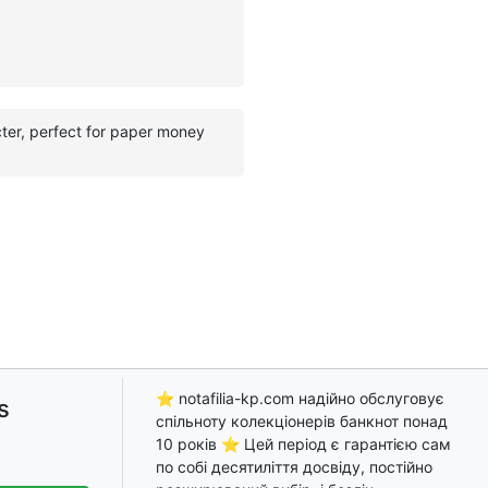
cter, perfect for paper money
⭐ notafilia-kp.com надійно обслуговує
s
спільноту колекціонерів банкнот понад
10 років ⭐ Цей період є гарантією сам
по собі десятиліття досвіду, постійно