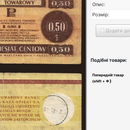
Опис:
Розмір:
Додати до
Подібні товари:
Попередній товар
⇐)
(shift +