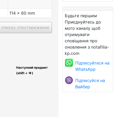
114 x 60 mm
Будьте першим
Приєднуйтесь до
 списку спостереження
мого каналу щоб
отримувати
сповіщення про
оновлення з notafilia-
kp.com
Підписуйтеся на
Наступний предмет
WhatsApp
⇒
(shift +
)
Підписуйся на
Вайбер