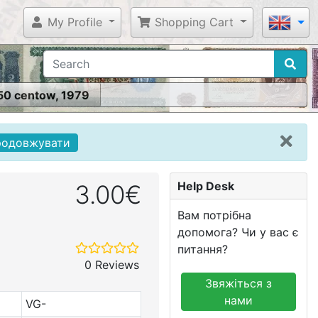
My Profile
Shopping Cart
50 centow, 1979
родовжувати
Help Desk
3.00€
Вам потрібна
допомога? Чи у вас є
питання?
0 Reviews
Звяжіться з
нами
VG-