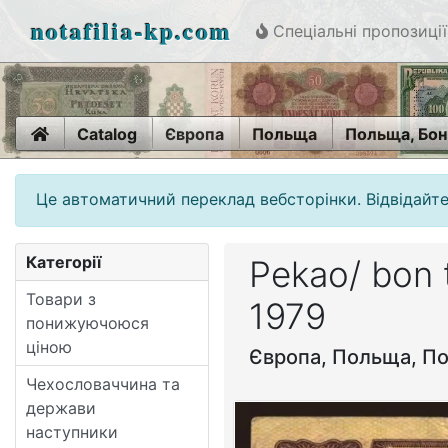
notafilia-kp.com
Спеціальні пропозиції
Home
Catalog
Європа
Польща
Польща, Бон 
Це автоматичний переклад вебсторінки. Відвідайте
Категорії
Pekao/ bon 
Товари з
1979
понижуючоюся
ціною
Європа, Польща, Пол
Чехословаччина та
держави
наступники