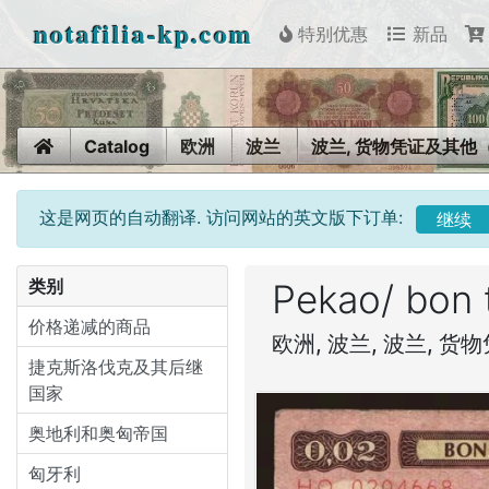
notafilia-kp.com
特别优惠
新品
Home
Catalog
欧洲
波兰
波兰, 货物凭证及其他（1
这是网页的自动翻译. 访问网站的英文版下订单:
继续
类别
Pekao/ bon 
价格递减的商品
欧洲, 波兰, 波兰, 货物
捷克斯洛伐克及其后继
国家
奥地利和奥匈帝国
匈牙利