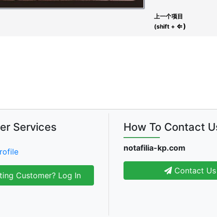
上一个项目
⇐)
(shift +
er Services
How To Contact U
notafilia-kp.com
rofile
Contact Us
ting Customer? Log In