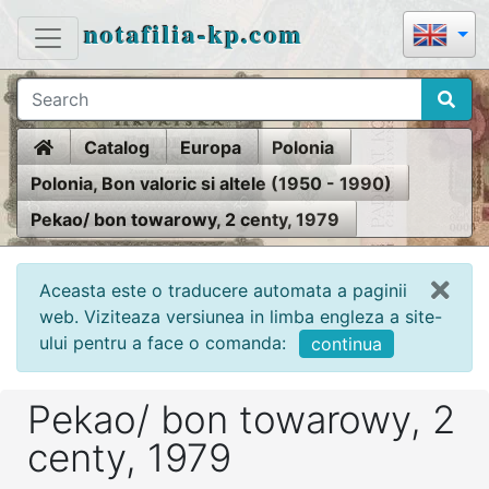
notafilia-kp.com
Home
Catalog
Europa
Polonia
Polonia, Bon valoric si altele (1950 - 1990)
Pekao/ bon towarowy, 2 centy, 1979
Aceasta este o traducere automata a paginii
web. Viziteaza versiunea in limba engleza a site-
ului pentru a face o comanda:
continua
Pekao/ bon towarowy, 2
centy, 1979