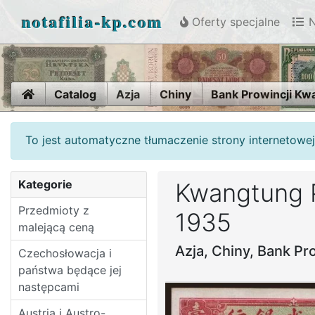
notafilia-kp.com
Oferty specjalne
N
Home
Catalog
Azja
Chiny
Bank Prowincji Kw
To jest automatyczne tłumaczenie strony internetowej
Kategorie
Kwangtung P
Przedmioty z
1935
malejącą ceną
Azja, Chiny, Bank P
Czechosłowacja i
państwa będące jej
następcami
Austria i Austro-