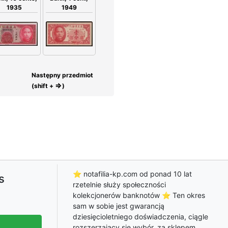
1949
1935
Następny przedmiot
⇒
(shift +
)
⭐ notafilia-kp.com od ponad 10 lat
s
rzetelnie służy społeczności
kolekcjonerów banknotów ⭐ Ten okres
sam w sobie jest gwarancją
dziesięcioletniego doświadczenia, ciągle
rozszerzający się wybór, za sklepem