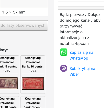
115 x 57 mm
Bądź pierwszy Dołącz
do mojego kanału aby
do listy obserwowanych
otrzymywać
informacje o
aktualizacjach z
notafilia-kpcom
oty:
Zapisz się na
WhatsApp
Kwangtung
Kwangtung
Provincial
Provincial
nk, 5 cents,
Bank, 10 cents,
Subskrybuj na
1949
1934
Viber
Kwangtung
Kwangtung
Provincial
Provincial
Bank, 1 cent,
nk, 10 cents,