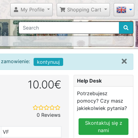
My Profile
Shopping Cart
c zamowienie:
kontynuuj
Help Desk
10.00€
Potrzebujesz
pomocy? Czy masz
jakiekolwiek pytania?
0 Reviews
Skontaktuj się z
nami
VF