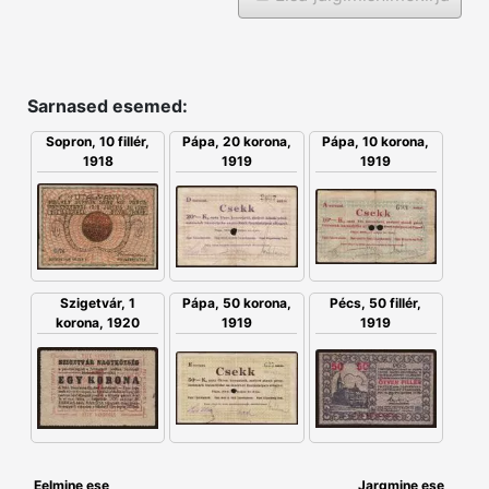
Sarnased esemed:
Sopron, 10 fillér,
Pápa, 20 korona,
Pápa, 10 korona,
1918
1919
1919
Pápa, 50 korona,
Szigetvár, 1
Pécs, 50 fillér,
1919
korona, 1920
1919
Eelmine ese
Jargmine ese