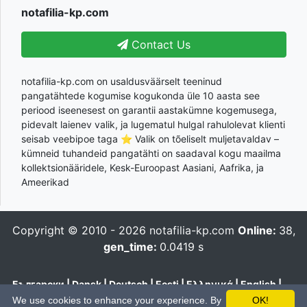
notafilia-kp.com
Contact Us
notafilia-kp.com on usaldusväärselt teeninud
pangatähtede kogumise kogukonda üle 10 aasta see
periood iseenesest on garantii aastakümne kogemusega,
pidevalt laienev valik, ja lugematul hulgal rahulolevat klienti
seisab veebipoe taga ⭐ Valik on tõeliselt muljetavaldav –
kümneid tuhandeid pangatähti on saadaval kogu maailma
kollektsionääridele, Kesk-Euroopast Aasiani, Aafrika, ja
Ameerikad
Copyright © 2010 - 2026
notafilia-kp.com
Online:
38,
gen_time:
0.0419 s
Български
|
Dansk
|
Deutsch
|
Eesti
|
Ελληνικά
|
English
|
Español
|
Français
|
Hrvatski
|
Italiano
|
Latviešu
|
Lietuvių
|
We use cookies to enhance your experience. By
OK!