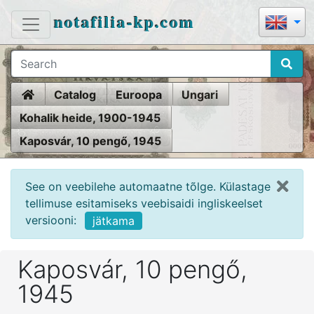
notafilia-kp.com
Home
Catalog
Euroopa
Ungari
Kohalik heide, 1900-1945
Kaposvár, 10 pengő, 1945
See on veebilehe automaatne tõlge. Külastage
tellimuse esitamiseks veebisaidi ingliskeelset
versiooni:
jätkama
Kaposvár, 10 pengő,
1945