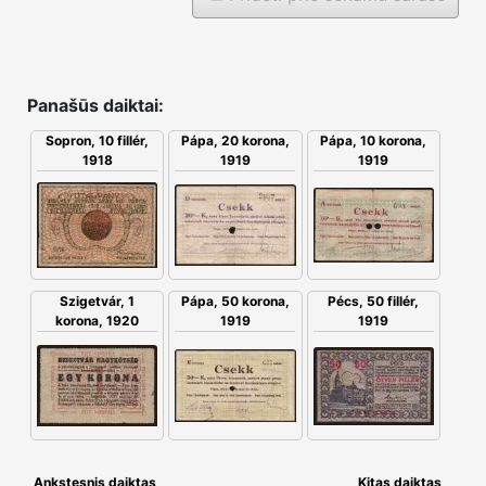
Panašūs daiktai:
Sopron, 10 fillér,
Pápa, 20 korona,
Pápa, 10 korona,
1918
1919
1919
Pápa, 50 korona,
Szigetvár, 1
Pécs, 50 fillér,
1919
korona, 1920
1919
Ankstesnis daiktas
Kitas daiktas