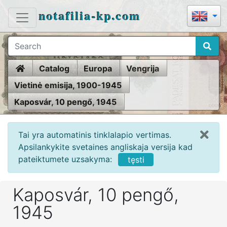
notafilia-kp.com
Home
Catalog
Europa
Vengrija
Vietinė emisija, 1900-1945
Kaposvár, 10 pengő, 1945
Tai yra automatinis tinklalapio vertimas.
Apsilankykite svetaines angliskaja versija kad
pateiktumete uzsakyma:
tęsti
Kaposvár, 10 pengő,
1945