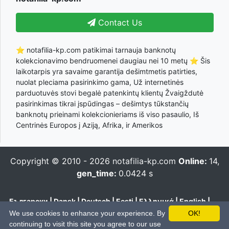
Contact Us
⭐ notafilia-kp.com patikimai tarnauja banknotų
kolekcionavimo bendruomenei daugiau nei 10 metų ⭐ Šis
laikotarpis yra savaime garantija dešimtmetis patirties,
nuolat pleciama pasirinkimo gama, Už internetinės
parduotuvės stovi begalė patenkintų klientų Žvaigždutė
pasirinkimas tikrai įspūdingas – dešimtys tūkstančių
banknotų prieinami kolekcionieriams iš viso pasaulio, Iš
Centrinės Europos į Aziją, Afrika, ir Amerikos
Copyright © 2010 - 2026
notafilia-kp.com
Online:
14,
gen_time:
0.0424 s
Български
|
Dansk
|
Deutsch
|
Eesti
|
Ελληνικά
|
English
|
Español
|
Français
|
Hrvatski
|
Italiano
|
Latviešu
|
Lietuvių
|
We use cookies to enhance your experience. By
OK!
Magyar
|
Nederlands
|
Polski
|
Português
|
Română
|
Pусский
|
continuing to visit this site you agree to our use