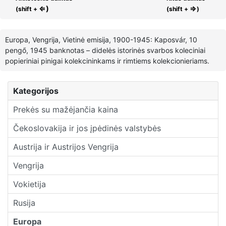
⇐)
⇒
(shift +
(shift +
)
Europa, Vengrija, Vietinė emisija, 1900-1945: Kaposvár, 10
pengő, 1945 banknotas – didelės istorinės svarbos koleciniai
popieriniai pinigai kolekcininkams ir rimtiems kolekcionieriams.
Kategorijos
Prekės su mažėjančia kaina
Čekoslovakija ir jos įpėdinės valstybės
Austrija ir Austrijos Vengrija
Vengrija
Vokietija
Rusija
Europa